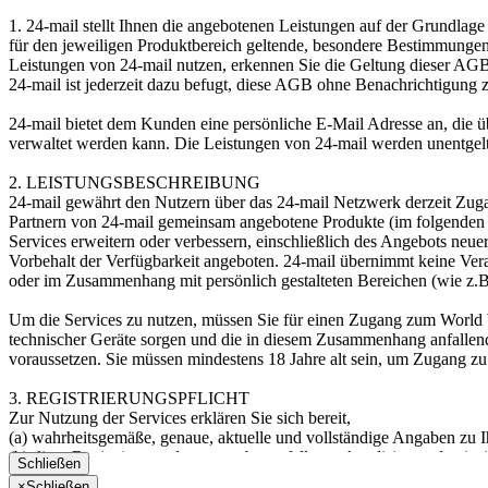
1. 24-mail stellt Ihnen die angebotenen Leistungen auf der Grundl
für den jeweiligen Produktbereich geltende, besondere Bestimmung
Leistungen von 24-mail nutzen, erkennen Sie die Geltung dieser AGB
24-mail ist jederzeit dazu befugt, diese AGB ohne Benachrichtigung 
24-mail bietet dem Kunden eine persönliche E-Mail Adresse an, die 
verwaltet werden kann. Die Leistungen von 24-mail werden unentgeltl
2. LEISTUNGSBESCHREIBUNG
24-mail gewährt den Nutzern über das 24-mail Netzwerk derzeit Zugan
Partnern von 24-mail gemeinsam angebotene Produkte (im folgenden ge
Services erweitern oder verbessern, einschließlich des Angebots neu
Vorbehalt der Verfügbarkeit angeboten. 24-mail übernimmt keine Ver
oder im Zusammenhang mit persönlich gestalteten Bereichen (wie z.
Um die Services zu nutzen, müssen Sie für einen Zugang zum World W
technischer Geräte sorgen und die in diesem Zusammenhang anfallende
voraussetzen. Sie müssen mindestens 18 Jahre alt sein, um Zugang z
3. REGISTRIERUNGSPFLICHT
Zur Nutzung der Services erklären Sie sich bereit,
(a) wahrheitsgemäße, genaue, aktuelle und vollständige Angaben zu 
(b) diese Registrierungsdaten gegebenenfalls zu aktualisieren, damit 
Schließen
Falls eine der Angaben, die Sie machen, unwahr, ungenau, überholt od
×
Schließen