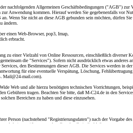
age der nachfolgenden Allgemeinen Geschäftsbedingungen ("AGB") zur 
en zur Anwendung kommen. Hierauf werden Sie gegebenenfalls vor Nut
 an. Wenn Sie nicht an diese AGB gebunden sein möchten, dürfen Sie 
zu ändern.
über einen Web-Browser, pop3, Imap,
ich erbracht.
g zu einer Vielzahl von Online Ressourcen, einschließlich diverser Ko
meinsam die "Services"). Sofern nicht ausdrücklich etwas anderes ange
er Services, den Bestimmungen dieser AGB. Die Services werden in der
antwortung für eine eventuelle Verspätung, Löschung, Fehlübertragun
B. Mail@24-mail.com).
ide Web und alle hierzu benötigten technischen Vorrichtungen, beispi
n Gebühren tragen. Beachten Sie bitte, daß M-C24.de in den Services e
u solchen Bereichen zu haben und diese einzusehen.
Ihrer Person (nachstehend "Registrierungsdaten") nach der Vorgabe d
sie wahrheitsgemäß, genau, aktuell und vollständig bleiben.
er unvollständig sein sollte oder falls für 24-mail Veranlassung best