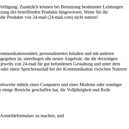
Verfügung. Zusätzlich können bei Benutzung bestimmter Leistungen
zung des betreffenden Produkts hingewiesen. Wenn Sie die
die Produkte von 24-mail (24-mail.com) nicht nutzen!
mmunikationsmittel, personalisierten Inhalten und mit anderen
geben ist, unterliegen alle neuen Angebote, die die derzeitigen
 jeweils von 24-mail für gut befundenen Gestaltung und unter dem
g oder einen Speicherausfall bei der Kommunikation zwischen Nutzern
elsweise mittels eines Computers und eines Modems oder sonstiger
inige Bereiche geschaffen hat, die Volljährigkeit und Reife
es Anmeldeformulars zu machen, und
ehen sollte anzunehmen, daß solche Informationen unwahr, ungenau,